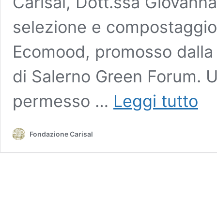
Carisal, Dott.ssa Giovanna T
selezione e compostaggio 
Ecomood, promosso dalla F
di Salerno Green Forum. U
Perco
permesso …
Leggi tutto
Ecom
3°
visita
Fondazione Carisal
prog
agli
impian
di
selez
e
compo
con
gli