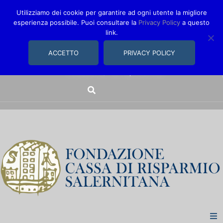
Utilizziamo dei cookie per garantire ad ogni utente la migliore
esperienza possibile. Puoi consultare la
Privacy Policy
a questo
link.
comunica@fondazionecarisal.it
089 230611
ACCETTO
PRIVACY POLICY
Via Bastioni, 14/16 | Salerno