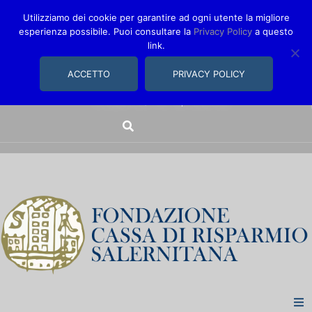
Utilizziamo dei cookie per garantire ad ogni utente la migliore
esperienza possibile. Puoi consultare la
Privacy Policy
a questo
link.
comunica@fondazionecarisal.it
089 230611
ACCETTO
PRIVACY POLICY
Via Bastioni, 14/16 | Salerno