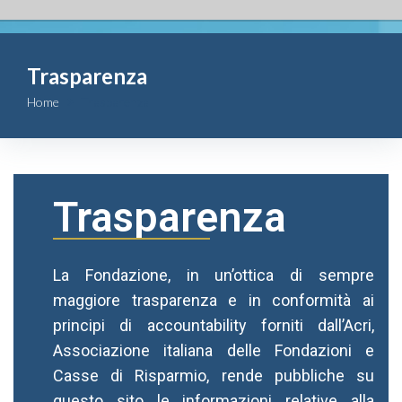
Fondazione
Trasparenza
Attività
Home
Trasparenza
Contributi
Comunicazione
Trasparenza
Complesso
San Michele
La Fondazione, in un’ottica di sempre
maggiore trasparenza e in conformità ai
Contatti
principi di accountability forniti dall’Acri,
Associazione italiana delle Fondazioni e
Casse di Risparmio, rende pubbliche su
questo sito le informazioni relative alla