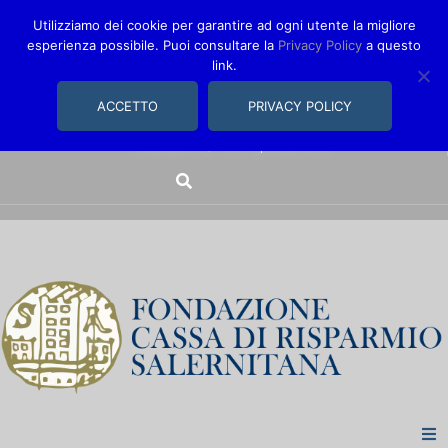
Utilizziamo dei cookie per garantire ad ogni utente la migliore
esperienza possibile. Puoi consultare la
Privacy Policy
a questo
link.
comunica@fondazionecarisal.it
089 230611
ACCETTO
PRIVACY POLICY
Via Bastioni, 14/16 | Salerno