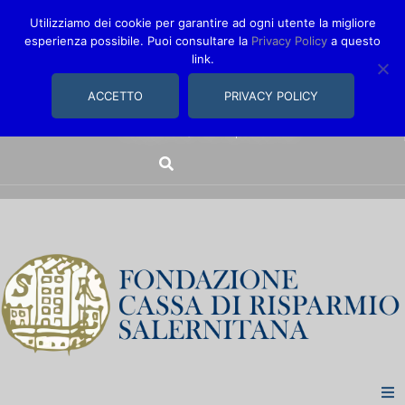
Utilizziamo dei cookie per garantire ad ogni utente la migliore
esperienza possibile. Puoi consultare la
Privacy Policy
a questo
link.
comunica@fondazionecarisal.it
089 230611
ACCETTO
PRIVACY POLICY
Via Bastioni, 14/16 | Salerno