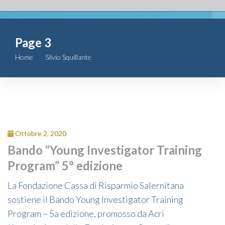
Fondazione
Page 3
Attività
Home
Silvio Squillante
Page 3
Contributi
Comunicazione
Complesso
Ottobre 2, 2020
San Michele
Bando “Young Investigator Training
Program” 5° edizione
Contatti
La Fondazione Cassa di Risparmio Salernitana
sostiene il Bando Young Investigator Training
Program – 5a edizione, promosso da Acri