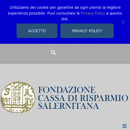
Utilizziamo dei cookie per garantire ad ogni utente la migliore
esperienza possibile. Puoi consultare la
Privacy Policy
a questo
link.
comunica@fondazionecarisal.it
089 230611
ACCETTO
PRIVACY POLICY
Via Bastioni, 14/16 | Salerno