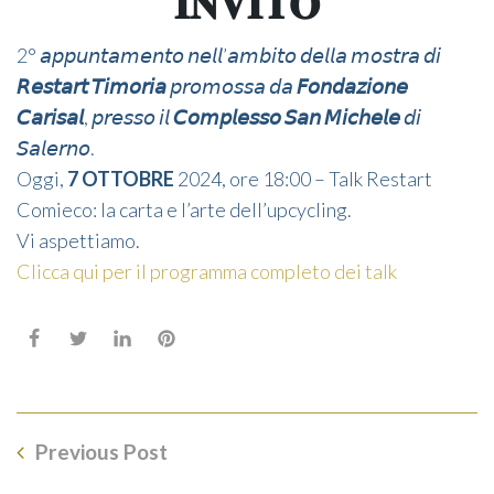
𝐈𝐍𝐕𝐈𝐓𝐎
2° 𝘢𝘱𝘱𝘶𝘯𝘵𝘢𝘮𝘦𝘯𝘵𝘰 𝘯𝘦𝘭𝘭’𝘢𝘮𝘣𝘪𝘵𝘰 𝘥𝘦𝘭𝘭𝘢 𝘮𝘰𝘴𝘵𝘳𝘢 𝘥𝘪
𝘙𝘦𝘴𝘵𝘢𝘳𝘵 𝘛𝘪𝘮𝘰𝘳𝘪𝘢
𝘱𝘳𝘰𝘮𝘰𝘴𝘴𝘢 𝘥𝘢
𝘍𝘰𝘯𝘥𝘢𝘻𝘪𝘰𝘯𝘦
𝘊𝘢𝘳𝘪𝘴𝘢𝘭
, 𝘱𝘳𝘦𝘴𝘴𝘰 𝘪𝘭
𝘊𝘰𝘮𝘱𝘭𝘦𝘴𝘴𝘰 𝘚𝘢𝘯 𝘔𝘪𝘤𝘩𝘦𝘭𝘦
𝘥𝘪
𝘚𝘢𝘭𝘦𝘳𝘯𝘰.
Oggi,
7 OTTOBRE
2024, ore 18:00 – Talk Restart
Comieco: la carta e l’arte dell’upcycling.
Vi aspettiamo.
Clicca qui per il programma completo dei talk
Previous Post