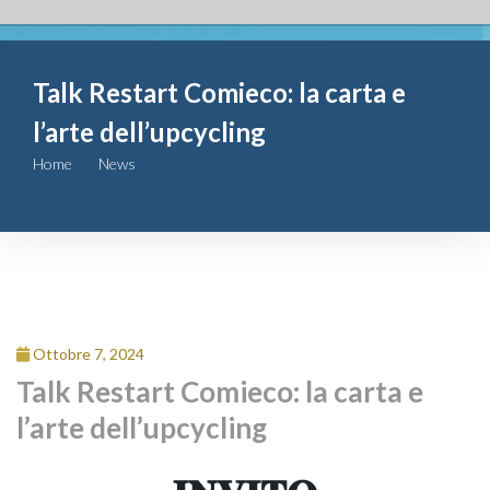
Fondazione
Talk Restart Comieco: la carta e
Attività
l’arte dell’upcycling
Contributi
Home
News
Talk Restart Comieco: la carta e l’arte dell’upcycling
Comunicazione
Complesso
San Michele
Ottobre 7, 2024
Contatti
Talk Restart Comieco: la carta e
l’arte dell’upcycling