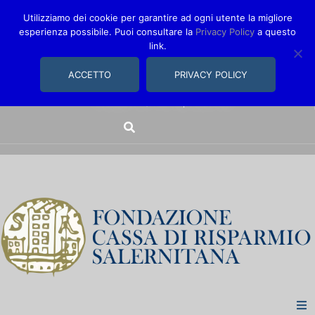
Utilizziamo dei cookie per garantire ad ogni utente la migliore
esperienza possibile. Puoi consultare la
Privacy Policy
a questo
link.
comunica@fondazionecarisal.it
089 230611
ACCETTO
PRIVACY POLICY
Via Bastioni, 14/16 | Salerno