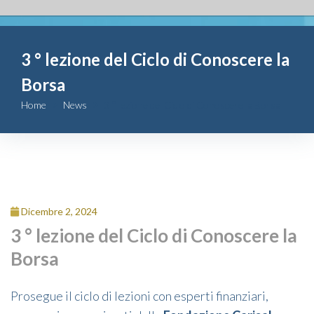
Fondazione
3 ° lezione del Ciclo di Conoscere la
Attività
Borsa
Contributi
Home
News
3 ° lezione del Ciclo di Conoscere la Borsa
Comunicazione
Complesso
San Michele
Dicembre 2, 2024
3 ° lezione del Ciclo di Conoscere la
Contatti
Borsa
Prosegue il ciclo di lezioni con esperti finanziari,