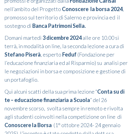
promossi e organizzati dalla
Fondazione Carisal
nell’ambito del Progetto
Conoscere la borsa 2024
,
promosso sul territorio di Salerno e provincia ed il
sostegno di
Banca Patrimoni Sella.
Domani martedì
3 dicembre 2024
alle ore 10.00 si
terrà, in modalità on line, la seconda lezione a cura di
Stefano Piserà
, esperto
Feduf
(Fondazione per
l’educazione finanziaria ed al Risparmio) su analisi per
le negoziazioni in borsa e composizione e gestione di
un portafoglio.
Qui alcuni scatti della sua prima lezione “
Conta su di
te – educazione finanziaria a Scuola
” del 26
novembre scorso, svolta sempre in remoto e rivolta
agli studenti coinvolti nella competizione on line di
Conoscere la Borsa
(1° ottobre 2024- 24 gennaio
2025). L’incontro è stato condotto dalla dott.ssa