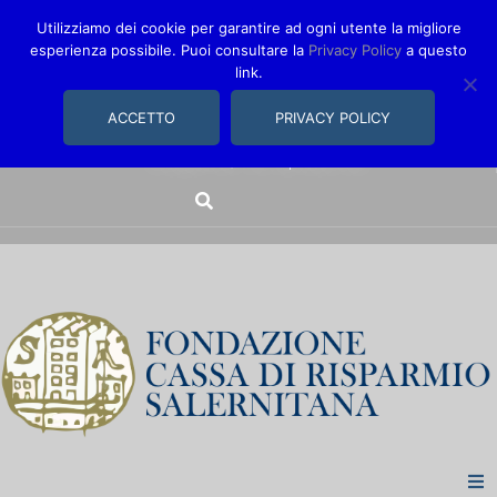
Utilizziamo dei cookie per garantire ad ogni utente la migliore
esperienza possibile. Puoi consultare la
Privacy Policy
a questo
link.
comunica@fondazionecarisal.it
089 230611
ACCETTO
PRIVACY POLICY
Via Bastioni, 14/16 | Salerno