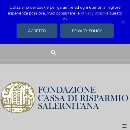
Utilizziamo dei cookie per garantire ad ogni utente la migliore
esperienza possibile. Puoi consultare la
Privacy Policy
a questo
link.
comunica@fondazionecarisal.it
089 230611
ACCETTO
PRIVACY POLICY
Via Bastioni, 14/16 | Salerno