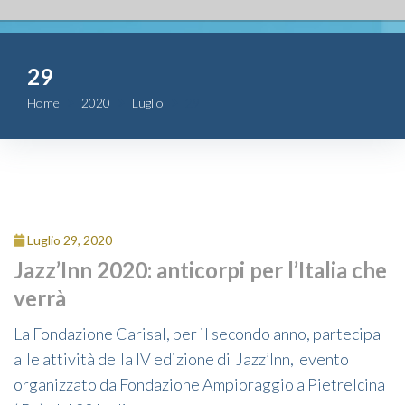
Fondazione
29
Attività
Home
2020
Luglio
29
Contributi
Comunicazione
Complesso
Luglio 29, 2020
San Michele
Jazz’Inn 2020: anticorpi per l’Italia che
verrà
Contatti
La Fondazione Carisal, per il secondo anno, partecipa
alle attività della IV edizione di Jazz’Inn, evento
organizzato da Fondazione Ampioraggio a Pietrelcina