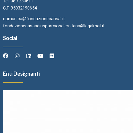
Tel. 089 230611
C.F. 95032190654
comunica@fondazionecarisal.it
fondazionecassadirisparmiosalernitana@legalmail.it
Social
Enti Designanti