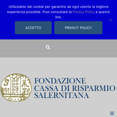
Utilizziamo dei cookie per garantire ad ogni utente la migliore
esperienza possibile. Puoi consultare la
Privacy Policy
a questo
link.
comunica@fondazionecarisal.it
089 230611
ACCETTO
PRIVACY POLICY
Via Bastioni, 14/16 | Salerno