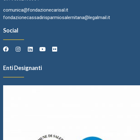
comunica@fondazionecarisal.it
fondazionecassadirisparmiosalernitana@legalmail.it
Social
Enti Designanti