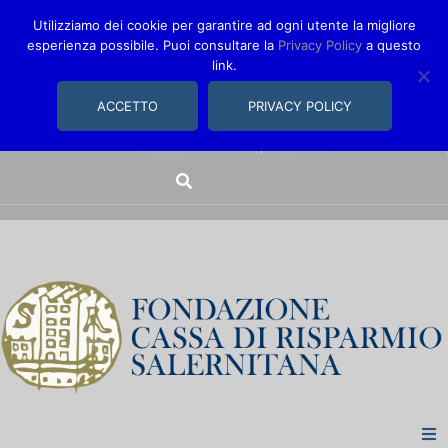
Utilizziamo dei cookie per garantire ad ogni utente la migliore
esperienza possibile. Puoi consultare la
Privacy Policy
a questo
link.
comunica@fondazionecarisal.it
089 230611
ACCETTO
PRIVACY POLICY
Via Bastioni, 14/16 | Salerno