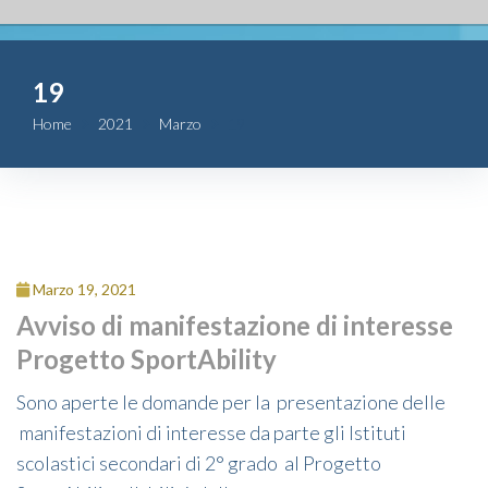
Fondazione
19
Attività
Home
2021
Marzo
19
Contributi
Comunicazione
Complesso
Marzo 19, 2021
San Michele
Avviso di manifestazione di interesse
Progetto SportAbility
Contatti
Sono aperte le domande per la presentazione delle
manifestazioni di interesse da parte gli Istituti
scolastici secondari di 2° grado al Progetto