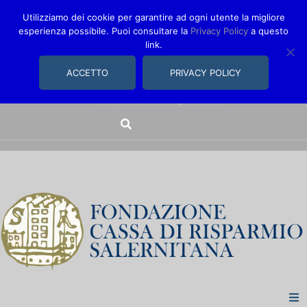
Utilizziamo dei cookie per garantire ad ogni utente la migliore
esperienza possibile. Puoi consultare la
Privacy Policy
a questo
link.
comunica@fondazionecarisal.it
089 230611
ACCETTO
PRIVACY POLICY
Via Bastioni, 14/16 | Salerno