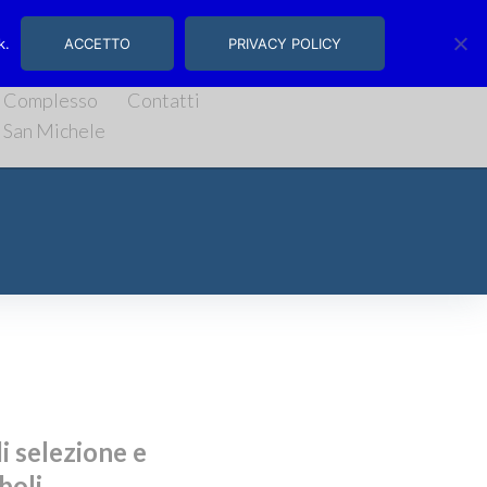
, 14/16 | Salerno
k.
ACCETTO
PRIVACY POLICY
Complesso
Contatti
San Michele
i selezione e
boli.