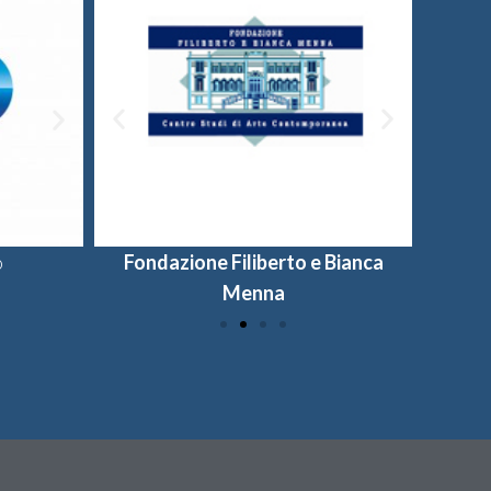
o
Fondazione Filiberto e Bianca
Provincia di Salerno
Universi
Fon
Menna