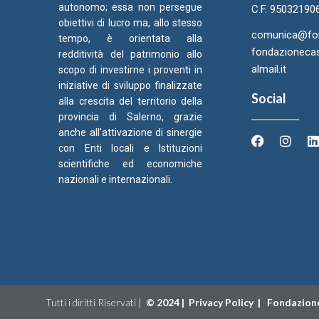
autonomo; essa non persegue
C.F. 95032190
obiettivi di lucro ma, allo stesso
comunica@fond
tempo, è orientata alla
fondazionecas
redditività del patrimonio allo
almail.it
scopo di investirne i proventi in
iniziative di sviluppo finalizzate
Social
alla crescita del territorio della
provincia di Salerno, grazie
anche all’attivazione di sinergie
con Enti locali e Istituzioni
scientifiche ed economiche
Arcidiocesi di Salerno Campagna
Came
C
nazionali e internazionali.
Acerno
Ori
Tutti i diritti Riservati |
©
2024 |
Privacy Policy
|
Fondazione