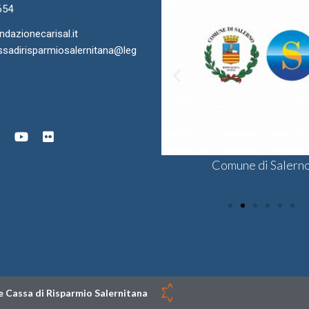
654
azionecarisal.it
sadirisparmiosalernitana@leg
ra di Commercio di Salerno
onsulta delle Fondazioni di
Comune di Salern
Sodalis CSV
gine Bancaria del Sud e Isole
 Cassa di Risparmio Salernitana