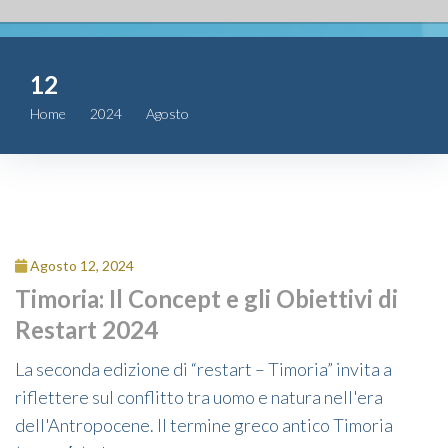
Fondazione
12
Attività
Home
2024
Agosto
12
Contributi
Comunicazione
Complesso
Agosto 12, 2024
San Michele
Timoria: Il Concept e gli Obiettivi di
Restart 2024
Contatti
La seconda edizione di “restart – Timoria” invita a
riflettere sul conflitto tra uomo e natura nell'era
dell'Antropocene. Il termine greco antico Timoria