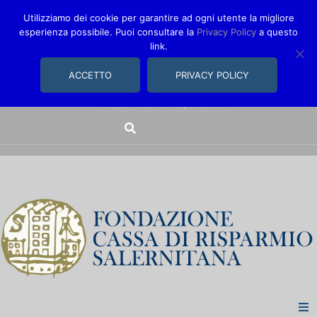
Utilizziamo dei cookie per garantire ad ogni utente la migliore
esperienza possibile. Puoi consultare la
Privacy Policy
a questo
link.
comunica@fondazionecarisal.it
089 230611
ACCETTO
PRIVACY POLICY
Via Bastioni, 14/16 | Salerno