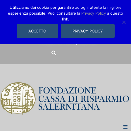
Utilizziamo dei cookie per garantire ad ogni utente la migliore
esperienza possibile. Puoi consultare la
Privacy Policy
a questo
link.
comunica@fondazionecarisal.it
089 230611
ACCETTO
PRIVACY POLICY
Via Bastioni, 14/16 | Salerno