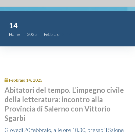
Fondazione
14
Attività
Home
2025
Febbraio
14
Contributi
Comunicazione
Complesso
Febbraio 14, 2025
San Michele
Abitatori del tempo. L’impegno civile
della letteratura: incontro alla
Contatti
Provincia di Salerno con Vittorio
Sgarbi
Giovedì 20 febbraio, alle ore 18.30, presso il Salone