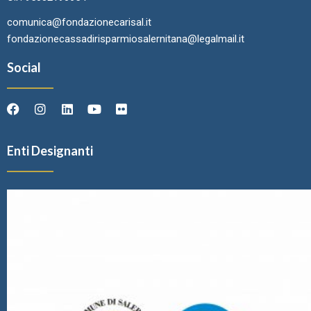
comunica@fondazionecarisal.it
fondazionecassadirisparmiosalernitana@legalmail.it
Social
Enti Designanti