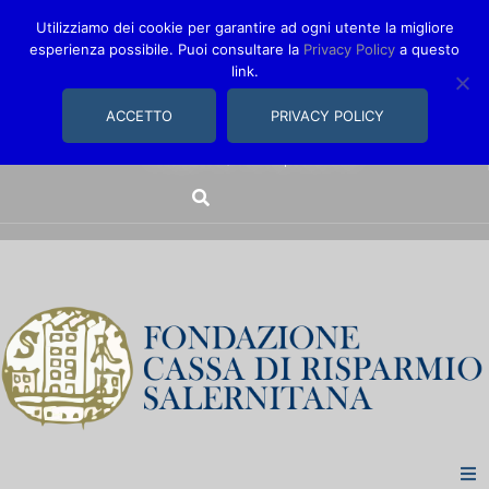
Utilizziamo dei cookie per garantire ad ogni utente la migliore
esperienza possibile. Puoi consultare la
Privacy Policy
a questo
link.
comunica@fondazionecarisal.it
089 230611
ACCETTO
PRIVACY POLICY
Via Bastioni, 14/16 | Salerno