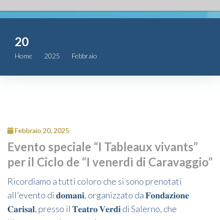
Fondazione
20
Attività
Home
2025
Febbraio
20
Contributi
Comunicazione
Complesso
Febbraio 20, 2025
San Michele
Evento speciale “I Tableaux vivants”
per il Ciclo de “I venerdì di Caravaggio”
Contatti
Ricordiamo a tutti coloro che si sono prenotati
all'evento di 𝐝𝐨𝐦𝐚𝐧𝐢, organizzato da 𝐅𝐨𝐧𝐝𝐚𝐳𝐢𝐨𝐧𝐞
𝐂𝐚𝐫𝐢𝐬𝐚𝐥, presso il 𝐓𝐞𝐚𝐭𝐫𝐨 𝐕𝐞𝐫𝐝𝐢 di Salerno, che