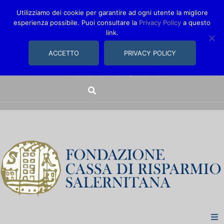
Utilizziamo dei cookie per garantire ad ogni utente la migliore
esperienza possibile. Puoi consultare la
Privacy Policy
a questo
link.
comunica@fondazionecarisal.it
089 230611
ACCETTO
PRIVACY POLICY
Via Bastioni, 14/16 | Salerno