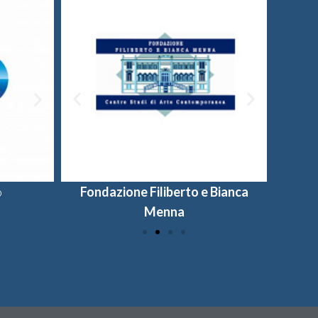
o
Fondazione Filiberto e Bianca
Provincia di Salerno
Universi
Fon
Menna