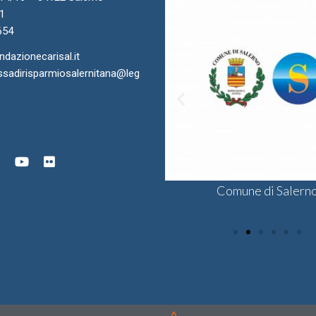
11
654
azionecarisal.it
sadirisparmiosalernitana@leg
ra di Commercio di Salerno
onsulta delle Fondazioni di
Comune di Salern
Sodalis CSV
gine Bancaria del Sud e Isole