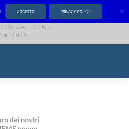
, 14/16 | Salerno
k.
ACCETTO
PRIVACY POLICY
Complesso
Contatti
San Michele
ro dei nostri
NSIEME nuove