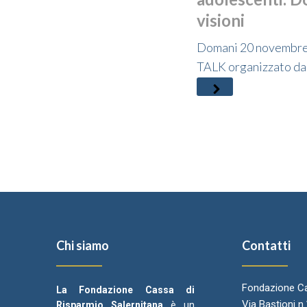
visioni
Domani 20 novembre 2
TALK organizzato da 
Chi siamo
Contatti
Fondazione Ca
La Fondazione Cassa di
Via Bastioni n
Risparmio Salernitana
è un