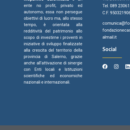
ente no profit, privato ed
Tel. 089 2306
autonomo; essa non persegue
C.F. 95032190
obiettivi di lucro ma, allo stesso
comunica@fond
tempo, è orientata alla
fondazionecas
redditività del patrimonio allo
almail.it
scopo di investirne i proventi in
iniziative di sviluppo finalizzate
Social
alla crescita del territorio della
provincia di Salerno, grazie
anche all’attivazione di sinergie
con Enti locali e Istituzioni
scientifiche ed economiche
Arcidiocesi di Salerno Campagna
Came
C
nazionali e internazionali.
Acerno
Ori