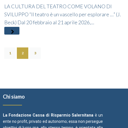
LA CULTURA DEL TEATRO COME VOLANO DI
SVILUPPO “Il teatro è un vascello per esplorare …” (J.
Beck) Dal 20 febbraio al 21 aprile 2026,...
1
2
3
Chi siamo
La Fondazione Cassa di Risparmio Salernitana
è un
ente no profit, privato ed autonomo; essa non persegue
obiettivi di lucro ma, allo stesso tempo, è orientata alla