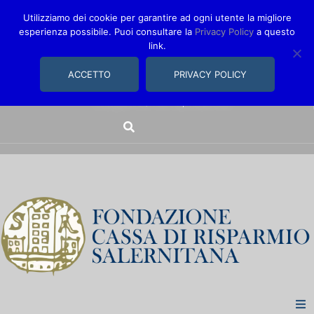
Utilizziamo dei cookie per garantire ad ogni utente la migliore
esperienza possibile. Puoi consultare la
Privacy Policy
a questo
link.
comunica@fondazionecarisal.it
089 230611
ACCETTO
PRIVACY POLICY
Via Bastioni, 14/16 | Salerno