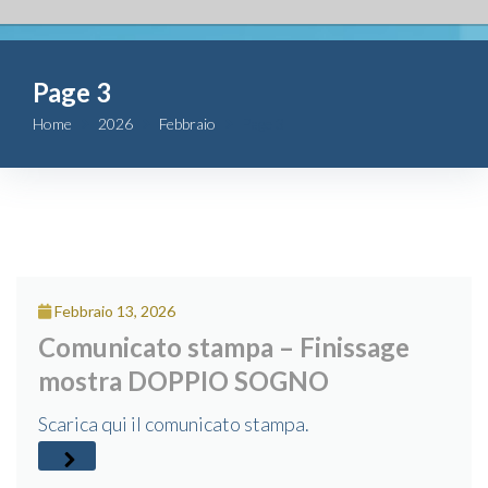
Fondazione
Page 3
Attività
Home
2026
Febbraio
Page 3
Contributi
Comunicazione
Complesso
Febbraio 13, 2026
San Michele
Comunicato stampa – Finissage
mostra DOPPIO SOGNO
Contatti
Scarica qui il comunicato stampa.