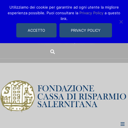
Utilizziamo dei cookie per garantire ad ogni utente la migliore
esperienza possibile. Puoi consultare la
Privacy Policy
a questo
link.
comunica@fondazionecarisal.it
089 230611
ACCETTO
PRIVACY POLICY
Via Bastioni, 14/16 | Salerno