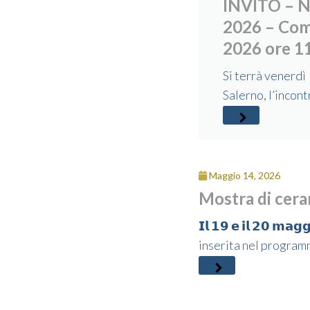
INVITO – N
2026 – Com
2026 ore 1
Si terrà venerdì
Salerno, l’incon
Maggio 14, 2026
Mostra di cera
𝗜𝗹 𝟭𝟵 𝗲 𝗶𝗹 𝟮𝟬 
inserita nel programma di “