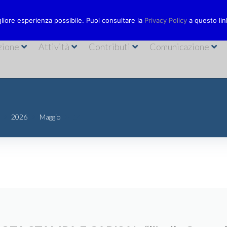
Via Bastioni
ionecarisal.it
089 230611
gliore esperienza possibile. Puoi consultare la
Privacy Policy
a questo lin
zione
Attività
Contributi
Comunicazione
2026
Maggio
14