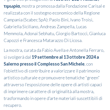
τιμωρί
α,
mostra
promossa dalla Fondazione Carisal e
realizzata con il sostegno economico della Regione
Campania (Scabec SpA): Paolo Bini, Ivano Troisi,
Gabriella Siciliano, Andreas Zampella, Lucas
Memmola, Adonai Sebhatu, Giorgio Bartocci, Gianluca
Capozzi e Francesca Matarazzo Di Licosa.
La mostra, curata da Fabio Avella e Antonella Ferraro,
si svolgerà dal
19 settembre al 13 ottobre 2024 a
Salerno presso il Complesso San Michele
, con
l’obiettivo di contribuire a valorizzare il patrimonio
artistico culturale e promuovere tematiche “green”
attraverso l’esposizione delle opere di artisti capaci
di imprimere carattere di originalità alla mostra,
trasformando in opere d’arte materiali suscettibili di
recupero.