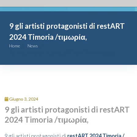
Fondazione
9 gli artisti protagonisti di restART
Attività
2024 Timoria /τιμωρία,
Contributi
Home
News
9 gli artisti protagonisti di restART 2024 Timoria /τιμωρία,
Comunicazione
Complesso
San Michele
Giugno 3, 2024
Contatti
9 gli artisti protagonisti di restART
2024 Timoria /τιμωρία,
9 gli artisti protagonisti di
restART 2024 Timoria /