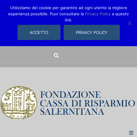
Utilizziamo dei cookie per garantire ad ogni utente la migliore
esperienza possibile. Puoi consultare la
Privacy Policy
a questo
link.
comunica@fondazionecarisal.it
089 230611
ACCETTO
PRIVACY POLICY
Via Bastioni, 14/16 | Salerno