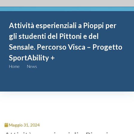
Fondazione
Attività esperienziali a Pioppi per
Attività
gli studenti del Pittoni e del
Contributi
Sensale. Percorso Visca – Progetto
SportAbility +
Comunicazione
Home
News
Attività esperienziali a Pioppi per gli studenti del Pittoni e del
Complesso
Sensale. Percorso Visca – Progetto SportAbility +
San Michele
Contatti
Maggio 31, 2024