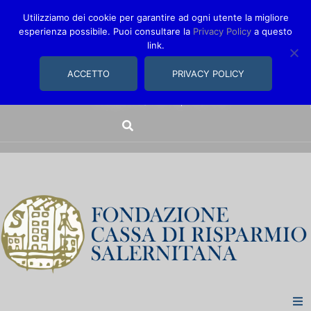
Utilizziamo dei cookie per garantire ad ogni utente la migliore
esperienza possibile. Puoi consultare la
Privacy Policy
a questo
link.
comunica@fondazionecarisal.it
089 230611
ACCETTO
PRIVACY POLICY
Via Bastioni, 14/16 | Salerno