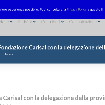
Via Bastioni
ionecarisal.it
089 230611
gliore esperienza possibile. Puoi consultare la
Privacy Policy
a questo lin
zione
Attività
Contributi
Comunicazione
Fondazione Carisal con la delegazione dell
News
La Fondazione Carisal con la delegazione della provincia di Sa
 Carisal con la delegazione della provi