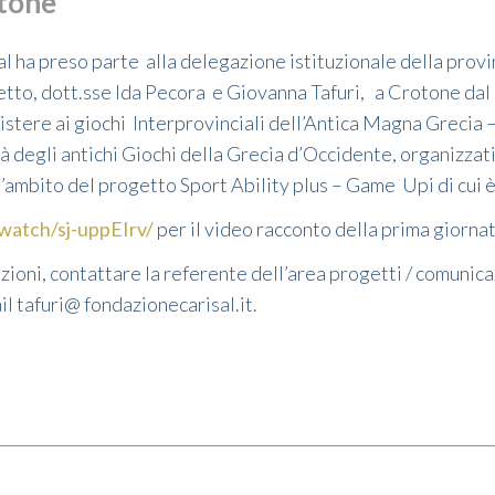
otone
 ha preso parte alla delegazione istituzionale della provin
etto, dott.sse Ida Pecora e Giovanna Tafuri, a Crotone dal 
tere ai giochi Interprovinciali dell’Antica Magna Grecia –
tà degli antichi Giochi della Grecia d’Occidente, organizzat
ll’ambito del progetto Sport Ability plus – Game Upi di cui è
.watch/sj-uppEIrv/
per il video racconto della prima giornat
ioni, contattare la referente dell’area progetti / comunica
l tafuri@ fondazionecarisal.it.