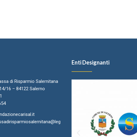
Enti Designanti
ssa di Risparmio Salernitana
.14/16 – 84122 Salerno
11
654
azionecarisal.it
sadirisparmiosalernitana@leg