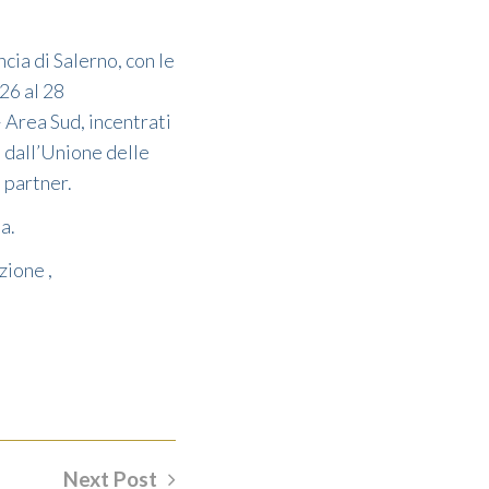
cia di Salerno, con le
26 al 28
 Area Sud, incentrati
i dall’Unione delle
 partner.
a.
zione ,
Next Post