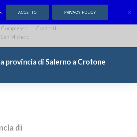
, 14/16 | Salerno
k.
ACCETTO
PRIVACY POLICY
Complesso
Contatti
San Michele
a provincia di Salerno a Crotone
lerno a Crotone
ncia di