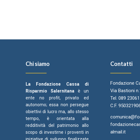
Chi siamo
Contatti
Fondazione Ca
La Fondazione Cassa di
Via Bastioni n
Risparmio Salernitana
è un
ente no profit, privato ed
Tel. 089 2306
autonomo; essa non persegue
C.F. 95032190
obiettivi di lucro ma, allo stesso
comunica@fond
tempo, è orientata alla
fondazionecas
redditività del patrimonio allo
almail.it
scopo di investirne i proventi in
iniziative di sviluppo finalizzate