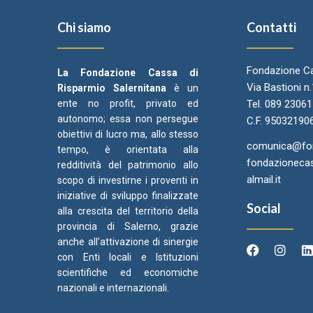
Chi siamo
Contatti
Fondazione Ca
La Fondazione Cassa di
Via Bastioni n
Risparmio Salernitana
è un
ente no profit, privato ed
Tel. 089 2306
autonomo; essa non persegue
C.F. 95032190
obiettivi di lucro ma, allo stesso
comunica@fond
tempo, è orientata alla
fondazionecas
redditività del patrimonio allo
almail.it
scopo di investirne i proventi in
iniziative di sviluppo finalizzate
Social
alla crescita del territorio della
provincia di Salerno, grazie
anche all’attivazione di sinergie
con Enti locali e Istituzioni
scientifiche ed economiche
Arcidiocesi di Salerno Campagna
Came
C
nazionali e internazionali.
Acerno
Ori