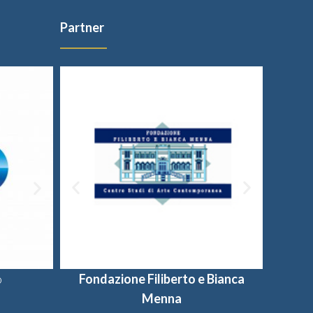
Partner
o
Fondazione Filiberto e Bianca
Provincia di Salerno
Universi
Fon
Menna