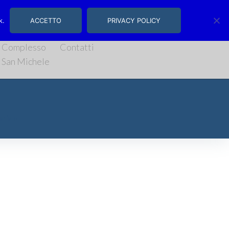
, 14/16 | Salerno
k.
ACCETTO
PRIVACY POLICY
Complesso
Contatti
San Michele
ariato