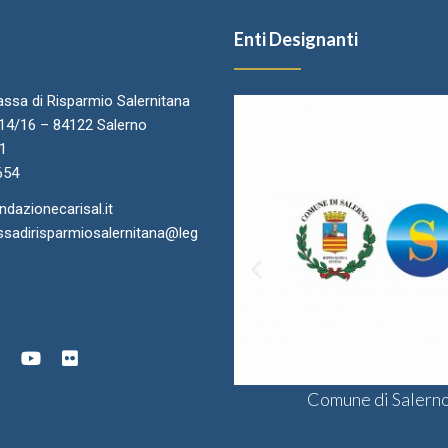
Enti Designanti
ssa di Risparmio Salernitana
.14/16 – 84122 Salerno
11
654
azionecarisal.it
sadirisparmiosalernitana@leg
ra di Commercio di Salerno
onsulta delle Fondazioni di
Comune di Salern
Sodalis CSV
gine Bancaria del Sud e Isole