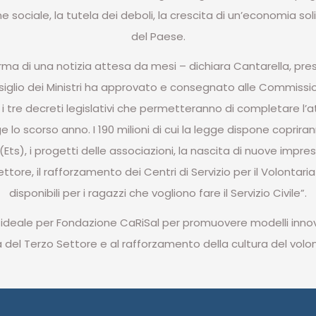
ne sociale, la tutela dei deboli, la crescita di un’economia soli
del Paese.
rma di una notizia attesa da mesi – dichiara Cantarella, pre
nsiglio dei Ministri ha approvato e consegnato alle Commissi
 tre decreti legislativi che permetteranno di completare l’a
lo scorso anno. I 190 milioni di cui la legge dispone copriran
(Ets), i progetti delle associazioni, la nascita di nuove imprese
ttore, il rafforzamento dei Centri di Servizio per il Volontari
disponibili per i ragazzi che vogliono fare il Servizio Civile”.
ideale per Fondazione CaRiSal per promuovere modelli innovati
a del Terzo Settore e al rafforzamento della cultura del volon