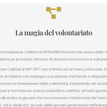
La magia del volontariato
la Fondazione CaRiSal al GiffoniFilmFestival che nasce dalla v
lizza un processo virtuoso di crescita economica e culturale 
one CaRiSal al GFF 2017 non si limita ad un mero patrocinio. D
ia di Salerno con impegno e passione, mettendo a disposizio
scita e il benessere della collettività, investendo nel sociale 
ne e formazione, ricerca scientifica, welfare, attività sportiv
k rivolto ai giovani che incontreranno testimonial del terzo 
” ed è dedicato al ruolo delle giovani generazioni nell’impeg