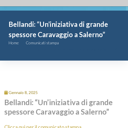
Fondazione
Bellandi: “Un’iniziativa di grande
Attività
spessore Caravaggio a Salerno”
Contributi
Home
Comunicati stampa
Bellandi: “Un’iniziativa di grande spessore Caravaggio a Salerno”
Comunicazione
Complesso
San Michele
Gennaio 8, 2025
Contatti
Bellandi: “Un’iniziativa di grande
spessore Caravaggio a Salerno”
Clicca qui per il comunicato stampa