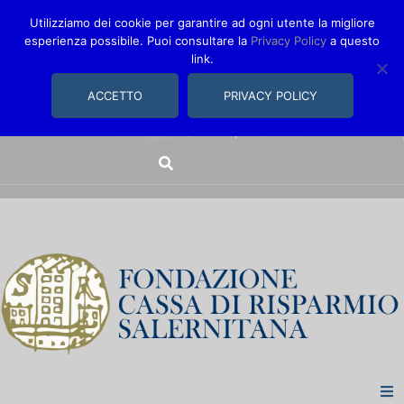
Utilizziamo dei cookie per garantire ad ogni utente la migliore
esperienza possibile. Puoi consultare la
Privacy Policy
a questo
link.
comunica@fondazionecarisal.it
089 230611
ACCETTO
PRIVACY POLICY
Via Bastioni, 14/16 | Salerno