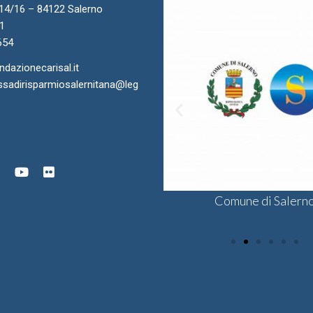
.14/16 – 84122 Salerno
11
654
azionecarisal.it
sadirisparmiosalernitana@leg
ra di Commercio di Salerno
onsulta delle Fondazioni di
Comune di Salern
Sodalis CSV
gine Bancaria del Sud e Isole