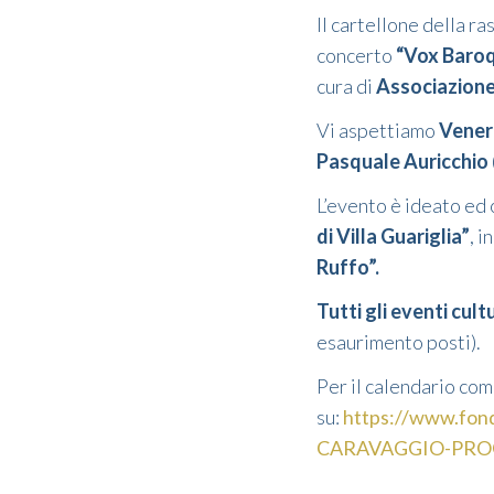
Il cartellone della r
concerto
“Vox Baroqu
cura di
Associazione 
Vi aspettiamo
Venerd
Pasquale Auricchio
L’evento è
ideato ed 
di Villa Guariglia”
, i
Ruffo”.
Tutti gli eventi cul
esaurimento posti).
Per il calendario com
su:
https://www.fon
CARAVAGGIO-PROG