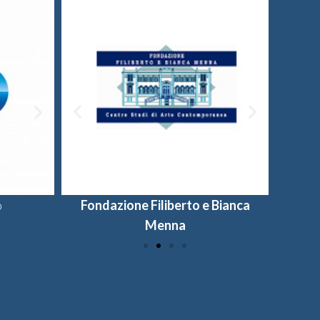
o
Fondazione Filiberto e Bianca
Provincia di Salerno
Universi
Fon
Menna