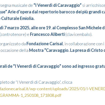
assegna musicale de
“I Venerdì di Caravaggio”
si arricchisc
e” Arie d’opera dal repertorio barocco dei più grandi c
Culturale Emiolia.
ì 7 marzo 2025, alle ore 19
,
al Complesso San Michele di
(controtenore) e
Francesco Aliberti
(clavicembalo).
organizzato da
Fondazione Carisal
, in collaborazione con i
n occasione
della
Mostra “Caravaggio. La presa di Cristo 
turali de “I Venerdì di Caravaggio” sono ad ingresso gratu
pleto de “I Venerdì di Caravaggio”, clicca
dazionecarisal.it/wp-content/uploads/2025/01/I-VENER
RAMMA-1_250108_171808.pdf