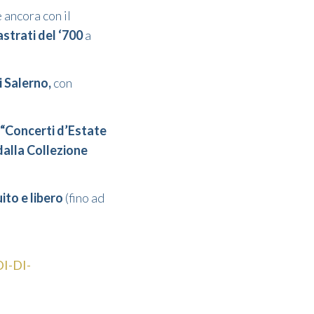
e ancora con il
astrati del ‘700
a
 Salerno,
con
“Concerti d’Estate
dalla Collezione
ito e libero
(fino ad
DI-DI-