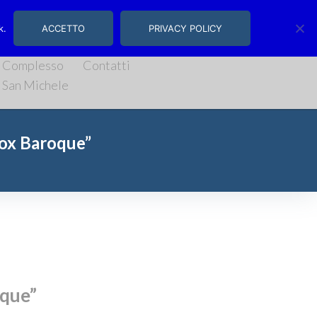
, 14/16 | Salerno
k.
ACCETTO
PRIVACY POLICY
Complesso
Contatti
San Michele
Vox Baroque”
oque”