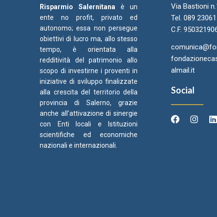
Via Bastioni n
Risparmio Salernitana
è un
ente no profit, privato ed
Tel. 089 2306
autonomo; essa non persegue
C.F. 95032190
obiettivi di lucro ma, allo stesso
comunica@fond
tempo, è orientata alla
fondazionecas
redditività del patrimonio allo
almail.it
scopo di investirne i proventi in
iniziative di sviluppo finalizzate
Social
alla crescita del territorio della
provincia di Salerno, grazie
anche all’attivazione di sinergie
con Enti locali e Istituzioni
scientifiche ed economiche
Arcidiocesi di Salerno Campagna
Came
C
nazionali e internazionali.
Acerno
Ori