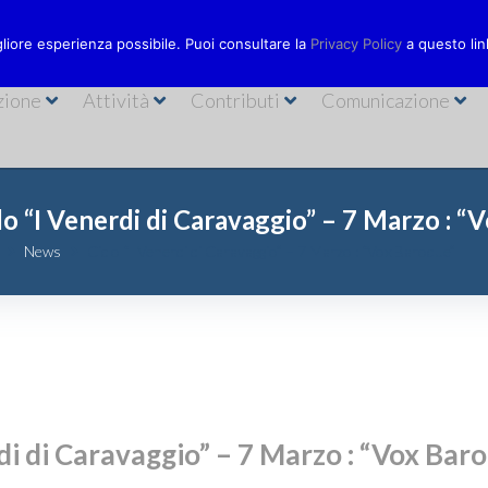
Via Bastioni
ionecarisal.it
089 230611
gliore esperienza possibile. Puoi consultare la
Privacy Policy
a questo lin
zione
Attività
Contributi
Comunicazione
lo “I Venerdi di Caravaggio” – 7 Marzo : “
News
Ciclo “I Venerdi di Caravaggio” – 7 Marzo : “Vox Baroque”
rdi di Caravaggio” – 7 Marzo : “Vox Bar