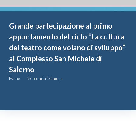
Fondazione
Grande partecipazione al primo
Attività
appuntamento del ciclo “La cultura
Contributi
del teatro come volano di sviluppo”
al Complesso San Michele di
Comunicazione
Salerno
Home
Comunicati stampa
Complesso
Grande partecipazione al primo appuntamento del ciclo “La
San Michele
cultura del teatro come volano di sviluppo” al Complesso San
Michele di Salerno
Contatti