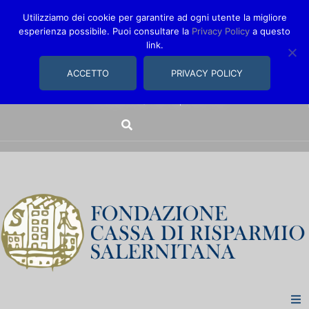
Utilizziamo dei cookie per garantire ad ogni utente la migliore
esperienza possibile. Puoi consultare la
Privacy Policy
a questo
link.
comunica@fondazionecarisal.it
089 230611
ACCETTO
PRIVACY POLICY
Via Bastioni, 14/16 | Salerno