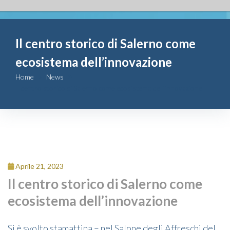
Fondazione
Il centro storico di Salerno come
Attività
ecosistema dell’innovazione
Contributi
Home
News
Il centro storico di Salerno come ecosistema dell’innovazione
Comunicazione
Complesso
San Michele
Aprile 21, 2023
Contatti
Il centro storico di Salerno come
ecosistema dell’innovazione
Si è svolto stamattina – nel Salone degli Affreschi del