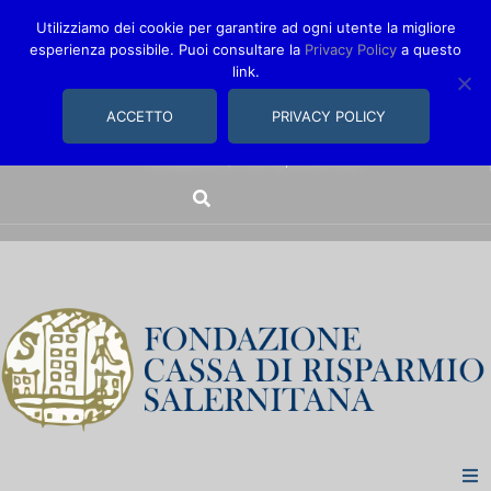
Utilizziamo dei cookie per garantire ad ogni utente la migliore
esperienza possibile. Puoi consultare la
Privacy Policy
a questo
link.
comunica@fondazionecarisal.it
089 230611
ACCETTO
PRIVACY POLICY
Via Bastioni, 14/16 | Salerno