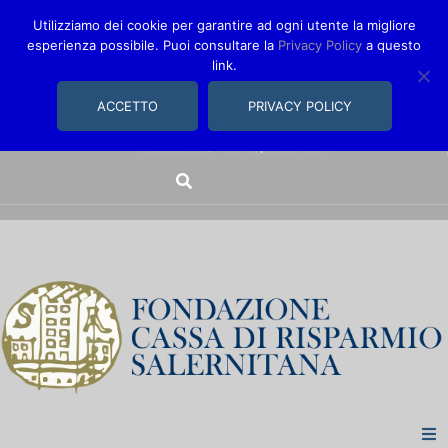
Utilizziamo dei cookie per garantire ad ogni utente la migliore
esperienza possibile. Puoi consultare la
Privacy Policy
a questo
link.
comunica@fondazionecarisal.it
089 230611
ACCETTO
PRIVACY POLICY
Via Bastioni, 14/16 | Salerno