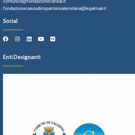
comunica@fondazionecarisal.it
fondazionecassadirisparmiosalernitana@legalmail.it
Social
Enti Designanti