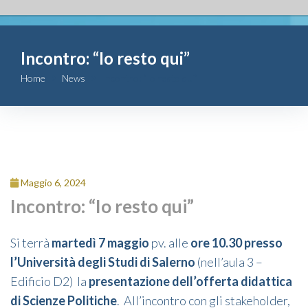
Fondazione
Incontro: “Io resto qui”
Attività
Home
News
Incontro: “Io resto qui”
Contributi
Comunicazione
Complesso
Maggio 6, 2024
San Michele
Incontro: “Io resto qui”
Contatti
Si terrà
martedì 7 maggio
pv. alle
ore 10.30 presso
l’Università degli Studi di Salerno
(nell’aula 3 –
Edificio D2) la
presentazione dell’offerta didattica
di Scienze Politiche
. All’incontro con gli stakeholder,