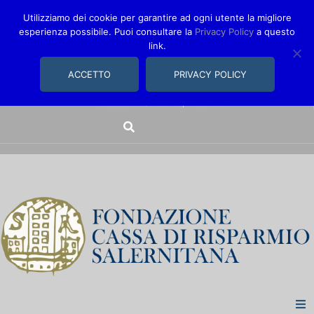
Utilizziamo dei cookie per garantire ad ogni utente la migliore
esperienza possibile. Puoi consultare la
Privacy Policy
a questo
link.
comunica@fondazionecarisal.it
089 230611
ACCETTO
PRIVACY POLICY
Via Bastioni, 14/16 | Salerno