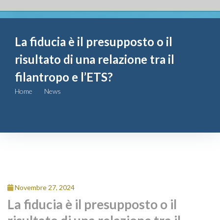
Fondazione
La fiducia è il presupposto o il
Attività
risultato di una relazione tra il
Contributi
filantropo e l’ETS?
Home
News
Comunicazione
La fiducia è il presupposto o il risultato di una relazione tra il
filantropo e l’ETS?
Complesso
San Michele
Contatti
Novembre 27, 2024
La fiducia è il presupposto o il