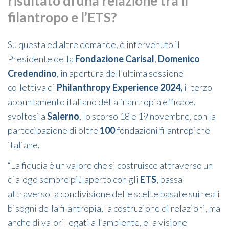
risultato di una relazione tra il
filantropo e l’ETS?
Su questa ed altre domande, è intervenuto il
Presidente della
Fondazione Carisal
,
Domenico
Credendino
, in apertura dell’ultima sessione
collettiva di
Philanthropy Experience 2024,
il terzo
appuntamento italiano della filantropia efficace,
svoltosi a
Salerno
, lo scorso 18 e 19 novembre, con la
partecipazione di oltre
100
fondazioni filantropiche
italiane.
“La fiducia è un valore che si costruisce attraverso un
dialogo sempre più aperto con gli
ETS
, passa
attraverso la condivisione delle scelte basate sui reali
bisogni della filantropia, la costruzione di relazioni, ma
anche di valori legati all’ambiente, e la visione