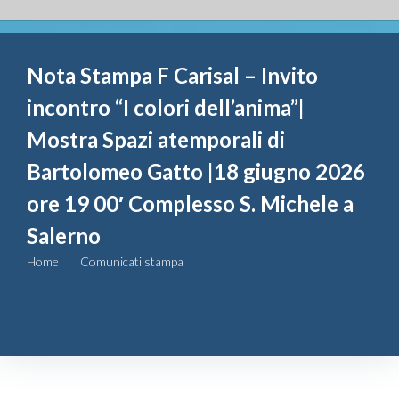
Fondazione
Nota Stampa F Carisal – Invito
Attività
incontro “I colori dell’anima”|
Contributi
Mostra Spazi atemporali di
Bartolomeo Gatto |18 giugno 2026
Comunicazione
ore 19 00′ Complesso S. Michele a
Salerno
Complesso
San Michele
Home
Comunicati stampa
Nota Stampa F Carisal – Invito incontro “I colori dell’anima”|
Mostra Spazi atemporali di Bartolomeo Gatto |18 giugno 2026
Contatti
ore 19 00′ Complesso S. Michele a Salerno