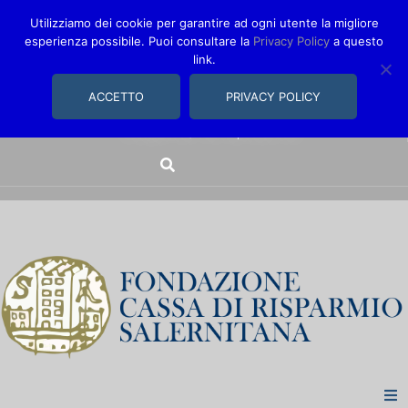
Utilizziamo dei cookie per garantire ad ogni utente la migliore
esperienza possibile. Puoi consultare la
Privacy Policy
a questo
link.
comunica@fondazionecarisal.it
089 230611
ACCETTO
PRIVACY POLICY
Via Bastioni, 14/16 | Salerno