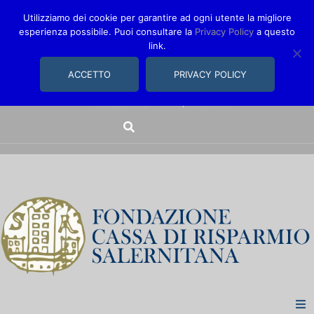
Utilizziamo dei cookie per garantire ad ogni utente la migliore
esperienza possibile. Puoi consultare la
Privacy Policy
a questo
link.
comunica@fondazionecarisal.it
089 230611
ACCETTO
PRIVACY POLICY
Via Bastioni, 14/16 | Salerno