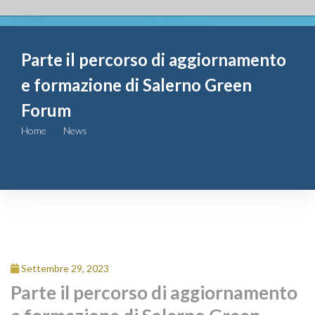
Fondazione
Parte il percorso di aggiornamento
Attività
e formazione di Salerno Green
Contributi
Forum
Home
News
Comunicazione
Parte il percorso di aggiornamento e formazione di Salerno
Green Forum
Complesso
San Michele
Contatti
Settembre 29, 2023
Parte il percorso di aggiornamento