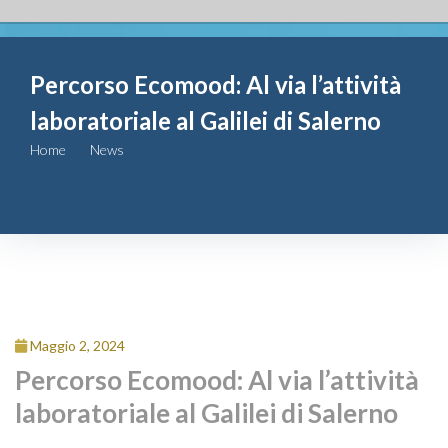
Fondazione
Percorso Ecomood: Al via l’attività
Attività
laboratoriale al Galilei di Salerno
Contributi
Home
News
Percorso Ecomood: Al via l’attività laboratoriale al Galilei di
Salerno
Comunicazione
Complesso
San Michele
Maggio 2, 2024
Contatti
Percorso Ecomood: Al via l’attività
laboratoriale al Galilei di Salerno