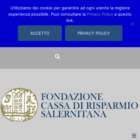
Utilizziamo dei cookie per garantire ad ogni utente la migliore
esperienza possibile. Puoi consultare la
Privacy Policy
a questo
link.
comunica@fondazionecarisal.it
089 230611
ACCETTO
PRIVACY POLICY
Via Bastioni, 14/16 | Salerno