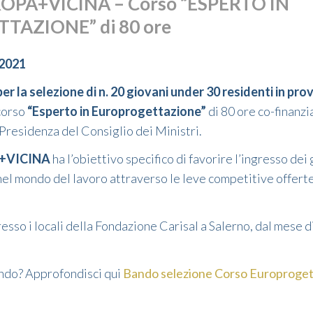
ROPA+VICINA – Corso “ESPERTO IN
AZIONE” di 80 ore
 2021
er la selezione di n. 20 giovani under 30 residenti in prov
 corso
“Esperto in Europrogettazione”
di 80 ore co-finanz
 Presidenza del Consiglio dei Ministri.
+VICINA
ha l’obiettivo specifico di favorire l’ingresso dei
 nel mondo del lavoro attraverso le leve competitive offert
presso i locali della Fondazione Carisal a Salerno, dal mese
ando? Approfondisci qui
Bando selezione Corso Europroget