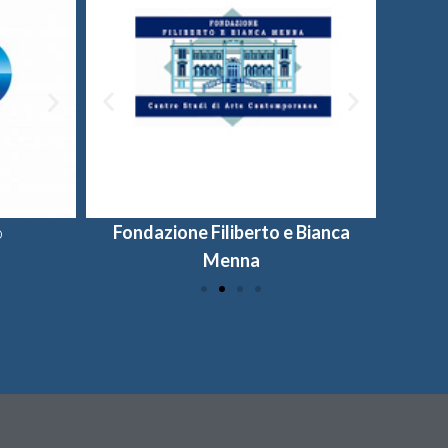
o
Fondazione Filiberto e Bianca
Provincia di Salerno
Universi
Fon
Menna