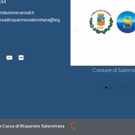
654
azionecarisal.it
sadirisparmiosalernitana@leg
ra di Commercio di Salerno
onsulta delle Fondazioni di
Comune di Salern
Sodalis CSV
gine Bancaria del Sud e Isole
 Cassa di Risparmio Salernitana