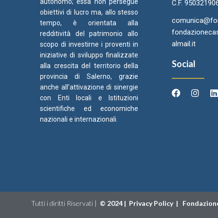
autonomo; essa non persegue
C.F. 95032190
obiettivi di lucro ma, allo stesso
comunica@fond
tempo, è orientata alla
fondazionecas
redditività del patrimonio allo
almail.it
scopo di investirne i proventi in
iniziative di sviluppo finalizzate
Social
alla crescita del territorio della
provincia di Salerno, grazie
anche all’attivazione di sinergie
con Enti locali e Istituzioni
scientifiche ed economiche
Arcidiocesi di Salerno Campagna
Came
C
nazionali e internazionali.
Acerno
Ori
Tutti i diritti Riservati |
©
2024 |
Privacy Policy
|
Fondazione