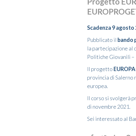
Progetto EU
EUROPROGETT
Scadenza 9 agosto
Pubblicato il
bando p
la partecipazione al
Politiche Giovanili –
Il progetto
EUROPA
provincia di Salerno
europea.
Il corso si svolgerà 
di novembre 2021.
Sei interessato al B