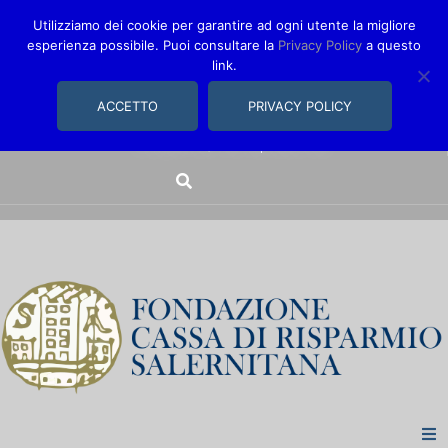
Utilizziamo dei cookie per garantire ad ogni utente la migliore
esperienza possibile. Puoi consultare la
Privacy Policy
a questo
link.
comunica@fondazionecarisal.it
089 230611
ACCETTO
PRIVACY POLICY
Via Bastioni, 14/16 | Salerno