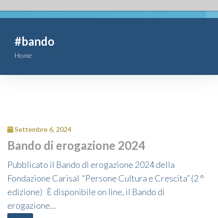
Fondazione
#bando
Attività
Home
#bando
Contributi
Comunicazione
Complesso
Settembre 6, 2024
San Michele
Bando di erogazione 2024
Pubblicato il Bando di erogazione 2024 della
Contatti
Fondazione Carisal “Persone Cultura e Crescita” (2 °
edizione) È disponibile on line, il Bando di
erogazione...