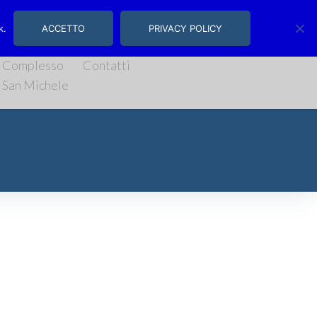
, 14/16 | Salerno
k.
ACCETTO
PRIVACY POLICY
Complesso
Contatti
San Michele