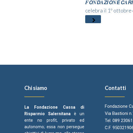
𝑭𝙊𝑵𝘿𝑨𝙕𝑰𝙊𝑵𝙀 𝘾𝑨𝙍𝑰
celebra il 1º ottobre con 
Chi siamo
Contatti
Fondazione Ca
La Fondazione Cassa di
Via Bastioni n
Risparmio Salernitana
è un
ente no profit, privato ed
Tel. 089 2306
autonomo; essa non persegue
C.F. 95032190