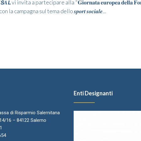
𝑨𝙇 vi invita a partecipare alla "𝐆𝐢𝐨𝐫𝐧𝐚𝐭𝐚 𝐞𝐮𝐫𝐨𝐩𝐞𝐚 𝐝𝐞𝐥𝐥𝐚 𝐅𝐨
la campagna sul tema dello 𝒔𝒑𝒐𝒓𝒕 𝒔𝒐𝒄𝒊𝒂𝒍𝒆...
Enti Designanti
ssa di Risparmio Salernitana
.14/16 – 84122 Salerno
11
654