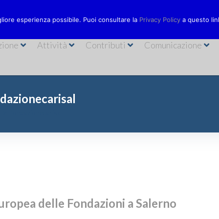
Via Bastioni
ionecarisal.it
089 230611
gliore esperienza possibile. Puoi consultare la
Privacy Policy
a questo lin
zione
Attività
Contributi
Comunicazione
dazionecarisal
fondazionecarisal
uropea delle Fondazioni a Salerno