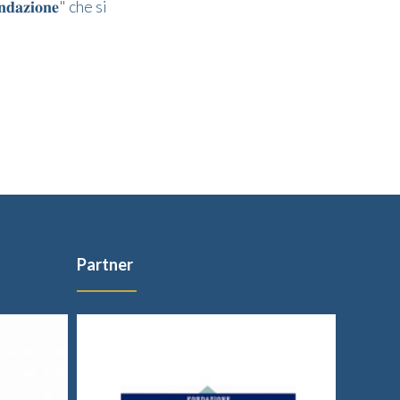
𝐝𝐚𝐳𝐢𝐨𝐧𝐞" che si
Partner