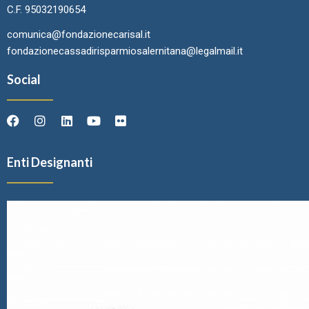
C.F. 95032190654
comunica@fondazionecarisal.it
fondazionecassadirisparmiosalernitana@legalmail.it
Social
Enti Designanti