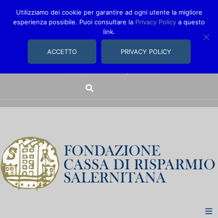
Utilizziamo dei cookie per garantire ad ogni utente la migliore
esperienza possibile. Puoi consultare la
Privacy Policy
a questo
link.
comunica@fondazionecarisal.it
089 230611
ACCETTO
PRIVACY POLICY
Via Bastioni, 14/16 | Salerno