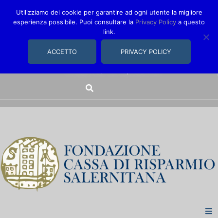
Utilizziamo dei cookie per garantire ad ogni utente la migliore
esperienza possibile. Puoi consultare la
Privacy Policy
a questo
link.
comunica@fondazionecarisal.it
089 230611
ACCETTO
PRIVACY POLICY
Via Bastioni, 14/16 | Salerno