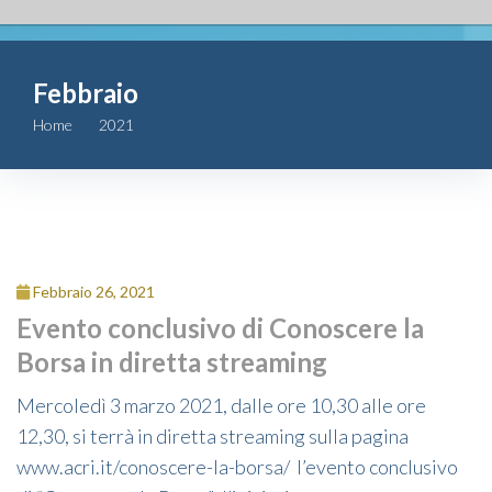
Fondazione
Febbraio
Attività
Home
2021
Febbraio
Contributi
Comunicazione
Complesso
Febbraio 26, 2021
San Michele
Evento conclusivo di Conoscere la
Borsa in diretta streaming
Contatti
Mercoledì 3 marzo 2021, dalle ore 10,30 alle ore
12,30, si terrà in diretta streaming sulla pagina
www.acri.it/conoscere-la-borsa/ l’evento conclusivo