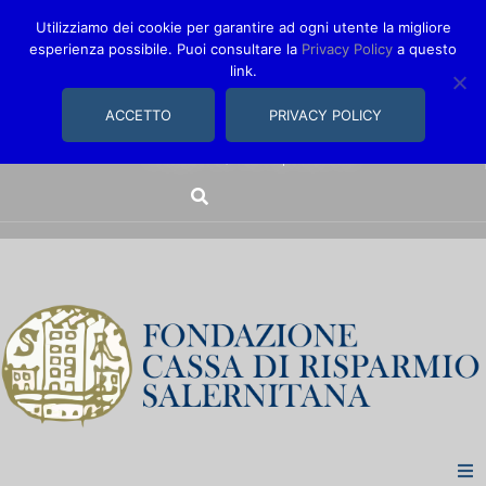
Utilizziamo dei cookie per garantire ad ogni utente la migliore
esperienza possibile. Puoi consultare la
Privacy Policy
a questo
link.
comunica@fondazionecarisal.it
089 230611
ACCETTO
PRIVACY POLICY
Via Bastioni, 14/16 | Salerno