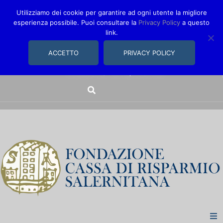
Utilizziamo dei cookie per garantire ad ogni utente la migliore
esperienza possibile. Puoi consultare la
Privacy Policy
a questo
link.
comunica@fondazionecarisal.it
089 230611
ACCETTO
PRIVACY POLICY
Via Bastioni, 14/16 | Salerno