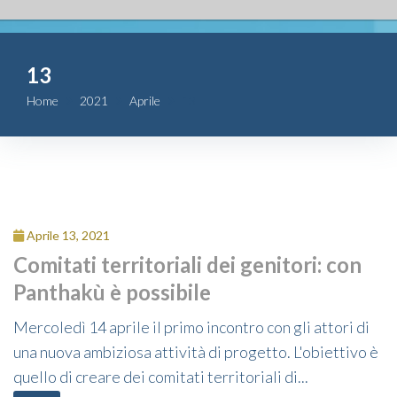
Fondazione
13
Attività
Home
2021
Aprile
13
Contributi
Comunicazione
Complesso
Aprile 13, 2021
San Michele
Comitati territoriali dei genitori: con
Panthakù è possibile
Contatti
Mercoledì 14 aprile il primo incontro con gli attori di
una nuova ambiziosa attività di progetto. L'obiettivo è
quello di creare dei comitati territoriali di...