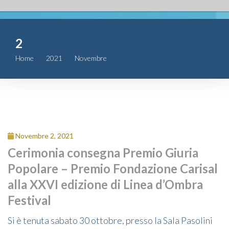
Fondazione
2
Attività
Home
2021
Novembre
2
Contributi
Comunicazione
Complesso
Novembre 2, 2021
San Michele
Cerimonia consegna Premio Giuria
Popolare – Premio Fondazione Carisal
Contatti
alla XXVI edizione di Linea d’Ombra
Festival
Si è tenuta sabato 30 ottobre, presso la Sala Pasolini