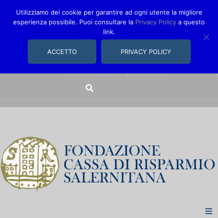
Utilizziamo dei cookie per garantire ad ogni utente la migliore
esperienza possibile. Puoi consultare la
Privacy Policy
a questo
link.
comunica@fondazionecarisal.it
089 230611
ACCETTO
PRIVACY POLICY
Via Bastioni, 14/16 | Salerno