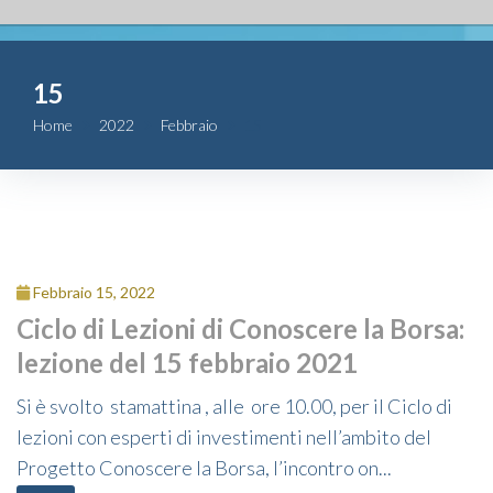
Fondazione
15
Attività
Home
2022
Febbraio
15
Contributi
Comunicazione
Complesso
Febbraio 15, 2022
San Michele
Ciclo di Lezioni di Conoscere la Borsa:
lezione del 15 febbraio 2021
Contatti
Si è svolto stamattina , alle ore 10.00, per il Ciclo di
lezioni con esperti di investimenti nell’ambito del
Progetto Conoscere la Borsa, l’incontro on...