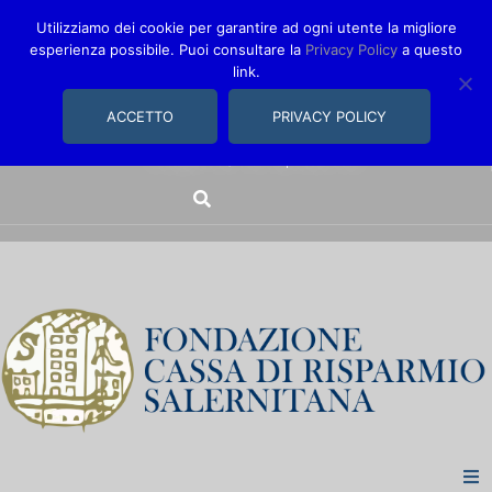
Utilizziamo dei cookie per garantire ad ogni utente la migliore
esperienza possibile. Puoi consultare la
Privacy Policy
a questo
link.
comunica@fondazionecarisal.it
089 230611
ACCETTO
PRIVACY POLICY
Via Bastioni, 14/16 | Salerno