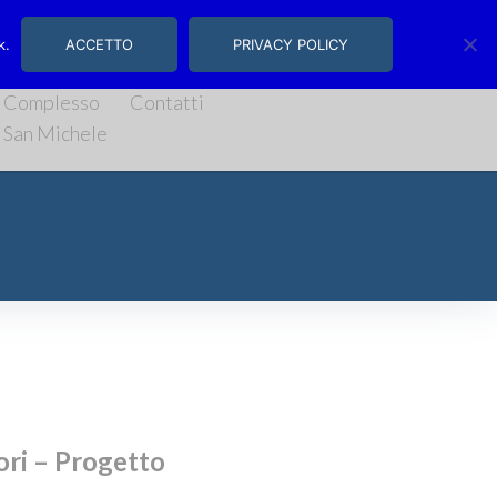
, 14/16 | Salerno
k.
ACCETTO
PRIVACY POLICY
Complesso
Contatti
San Michele
tori – Progetto