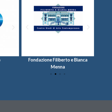
o
Fondazione Filiberto e Bianca
Provincia di Salerno
Universi
Fon
Menna