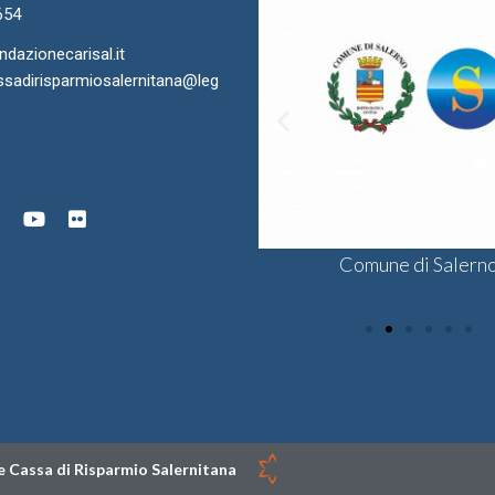
654
azionecarisal.it
sadirisparmiosalernitana@leg
ra di Commercio di Salerno
onsulta delle Fondazioni di
Comune di Salern
Sodalis CSV
gine Bancaria del Sud e Isole
 Cassa di Risparmio Salernitana