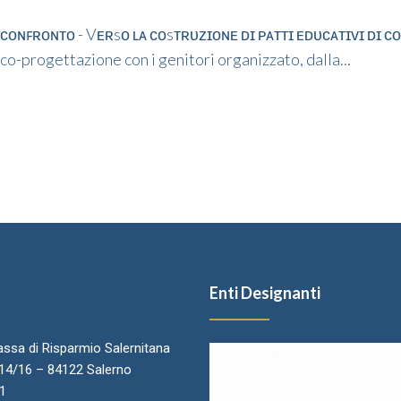
 ᴄᴏɴꜰʀᴏɴᴛᴏ - Vᴇʀsᴏ ʟᴀ ᴄᴏsᴛʀᴜᴢɪᴏɴᴇ ᴅɪ ᴘᴀᴛᴛɪ ᴇᴅᴜᴄᴀᴛɪᴠɪ ᴅɪ ᴄᴏ
i co-progettazione con i genitori organizzato, dalla...
Enti Designanti
ssa di Risparmio Salernitana
.14/16 – 84122 Salerno
11