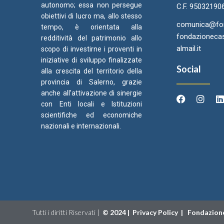
autonomo; essa non persegue
C.F. 95032190
obiettivi di lucro ma, allo stesso
comunica@fond
tempo, è orientata alla
fondazionecas
redditività del patrimonio allo
almail.it
scopo di investirne i proventi in
iniziative di sviluppo finalizzate
Social
alla crescita del territorio della
provincia di Salerno, grazie
anche all’attivazione di sinergie
con Enti locali e Istituzioni
scientifiche ed economiche
Arcidiocesi di Salerno Campagna
Came
C
nazionali e internazionali.
Acerno
Ori
Tutti i diritti Riservati |
©
2024 |
Privacy Policy
|
Fondazione