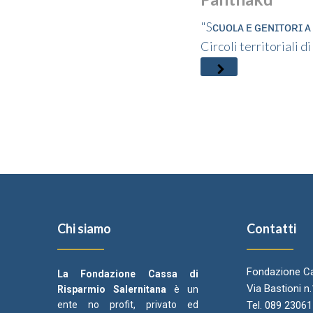
"Sᴄᴜᴏʟᴀ ᴇ ɢᴇɴɪᴛᴏʀɪ ᴀ
Circoli territoriali d
Chi siamo
Contatti
Fondazione Ca
La Fondazione Cassa di
Via Bastioni n
Risparmio Salernitana
è un
ente no profit, privato ed
Tel. 089 2306