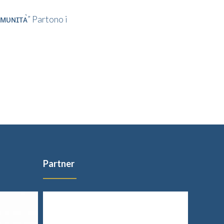
ᴍᴜɴɪᴛᴀ̀” Partono i
Partner