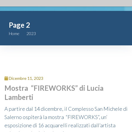
Fondazione
Page 2
Attività
Home
2023
Page 2
Contributi
Comunicazione
Complesso
Dicembre 11, 2023
San Michele
Mostra “FIREWORKS” di Lucia
Lamberti
Contatti
A partire dal 14 dicembre, il Complesso San Michele di
Salerno ospiterà la mostra “FIREWORKS”, un’
esposizione di 16 acquarelli realizzati dall’artista