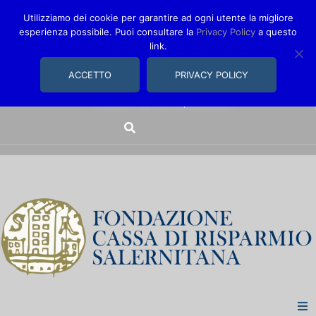
Utilizziamo dei cookie per garantire ad ogni utente la migliore
esperienza possibile. Puoi consultare la
Privacy Policy
a questo
link.
comunica@fondazionecarisal.it
089 230611
ACCETTO
PRIVACY POLICY
Via Bastioni, 14/16 | Salerno