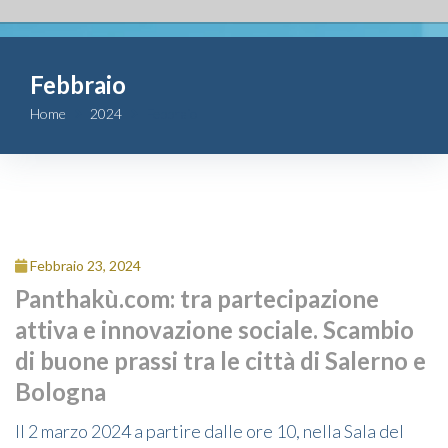
Fondazione
Febbraio
Attività
Home
2024
Febbraio
Contributi
Comunicazione
Complesso
Febbraio 23, 2024
San Michele
Panthakù.com: tra partecipazione
attiva e innovazione sociale. Scambio
Contatti
di buone prassi tra le città di Salerno e
Bologna
Il 2 marzo 2024 a partire dalle ore 10, nella Sala del