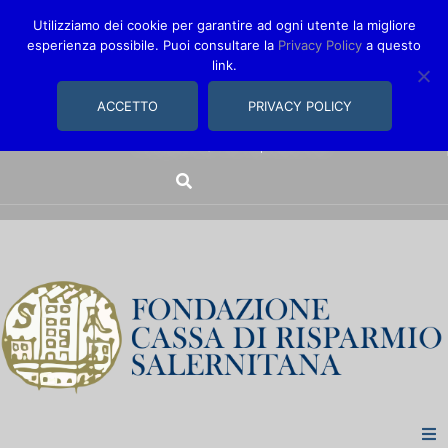
Utilizziamo dei cookie per garantire ad ogni utente la migliore
esperienza possibile. Puoi consultare la
Privacy Policy
a questo
link.
comunica@fondazionecarisal.it
089 230611
ACCETTO
PRIVACY POLICY
Via Bastioni, 14/16 | Salerno