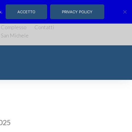
, 14/16 | Salerno
k.
ACCETTO
PRIVACY POLICY
Complesso
Contatti
San Michele
2025