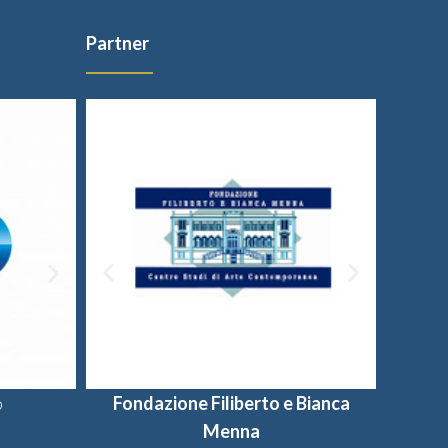
Partner
o
Fondazione Filiberto e Bianca
Provincia di Salerno
Universi
Fon
Menna