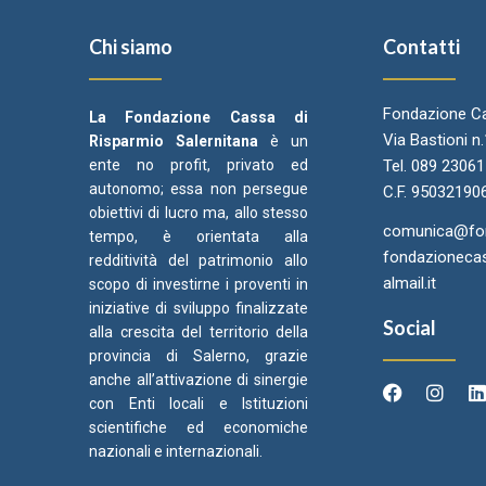
Chi siamo
Contatti
Fondazione Ca
La Fondazione Cassa di
Via Bastioni n
Risparmio Salernitana
è un
ente no profit, privato ed
Tel. 089 2306
autonomo; essa non persegue
C.F. 95032190
obiettivi di lucro ma, allo stesso
comunica@fond
tempo, è orientata alla
fondazionecas
redditività del patrimonio allo
almail.it
scopo di investirne i proventi in
iniziative di sviluppo finalizzate
Social
alla crescita del territorio della
provincia di Salerno, grazie
anche all’attivazione di sinergie
con Enti locali e Istituzioni
scientifiche ed economiche
Arcidiocesi di Salerno Campagna
Came
C
nazionali e internazionali.
Acerno
Ori