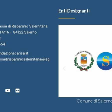
Enti Designanti
ssa di Risparmio Salernitana
.14/16 – 84122 Salerno
11
654
azionecarisal.it
sadirisparmiosalernitana@leg
ra di Commercio di Salerno
onsulta delle Fondazioni di
Comune di Salern
Sodalis CSV
gine Bancaria del Sud e Isole