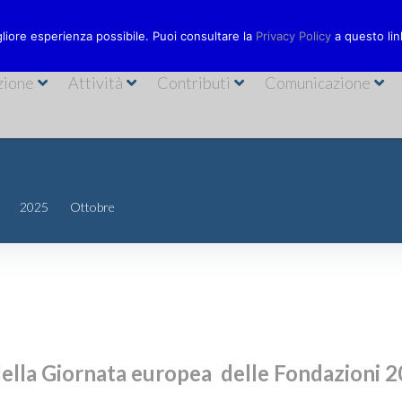
Via Bastioni
ionecarisal.it
089 230611
gliore esperienza possibile. Puoi consultare la
Privacy Policy
a questo lin
zione
Attività
Contributi
Comunicazione
2025
Ottobre
1
ella Giornata europea delle Fondazioni 