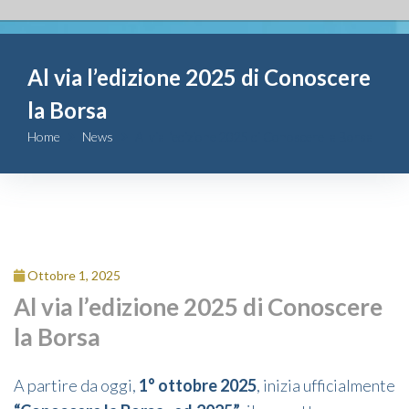
Fondazione
Al via l’edizione 2025 di Conoscere
Attività
la Borsa
Contributi
Home
News
Al via l’edizione 2025 di Conoscere la Borsa
Comunicazione
Complesso
San Michele
Ottobre 1, 2025
Al via l’edizione 2025 di Conoscere
Contatti
la Borsa
A partire da oggi,
1° ottobre 2025
, inizia ufficialmente