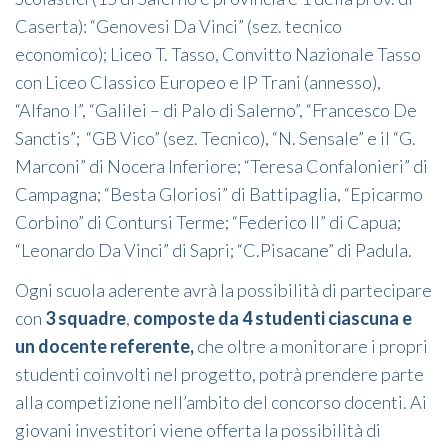
Caserta): “Genovesi Da Vinci” (sez. tecnico
economico); Liceo T. Tasso, Convitto Nazionale Tasso
con Liceo Classico Europeo e IP Trani (annesso),
“Alfano I”, “Galilei – di Palo di Salerno”, “Francesco De
Sanctis”; “GB Vico” (sez. Tecnico), “N. Sensale” e il “G.
Marconi” di Nocera Inferiore; “Teresa Confalonieri” di
Campagna; “Besta Gloriosi” di Battipaglia, “Epicarmo
Corbino” di Contursi Terme; “Federico II” di Capua;
“Leonardo Da Vinci” di Sapri; “C.Pisacane” di Padula.
Ogni scuola aderente avrà la possibilità di partecipare
con
3 squadre
,
composte da 4 studenti ciascuna e
un docente referente,
che oltre a monitorare i propri
studenti coinvolti nel progetto, potrà prendere parte
alla competizione nell’ambito del concorso docenti. Ai
giovani investitori viene offerta la possibilità di