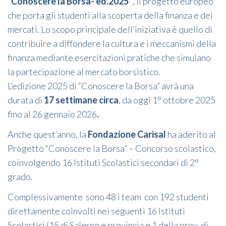
“Conoscere la Borsa- ed.2025”
, il progetto europeo
che porta gli studenti alla scoperta della finanza e dei
mercati. Lo scopo principale dell’iniziativa è quello di
contribuire a diffondere la cultura e i meccanismi della
finanza mediante esercitazioni pratiche che simulano
la partecipazione al mercato borsistico.
L’edizione 2025 di “Conoscere la Borsa” avrà una
durata di
17 settimane circa
, da oggi 1° ottobre 2025
fino al 26 gennaio 2026
.
Anche quest’anno, la
Fondazione Carisal
ha aderito al
Progetto “Conoscere la Borsa” – Concorso scolastico,
coinvolgendo 16 Istituti Scolastici secondari di 2°
grado.
Complessivamente sono 48 i team con 192 studenti
direttamente coinvolti nei seguenti 16 Istituti
Scolastici (15 di Salerno e provincia e 1 della prov. di