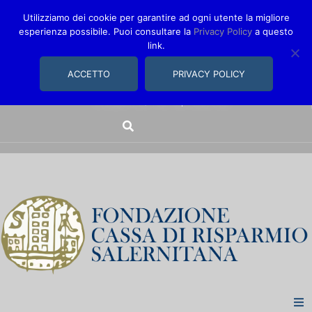
Utilizziamo dei cookie per garantire ad ogni utente la migliore
esperienza possibile. Puoi consultare la
Privacy Policy
a questo
link.
comunica@fondazionecarisal.it
089 230611
ACCETTO
PRIVACY POLICY
Via Bastioni, 14/16 | Salerno