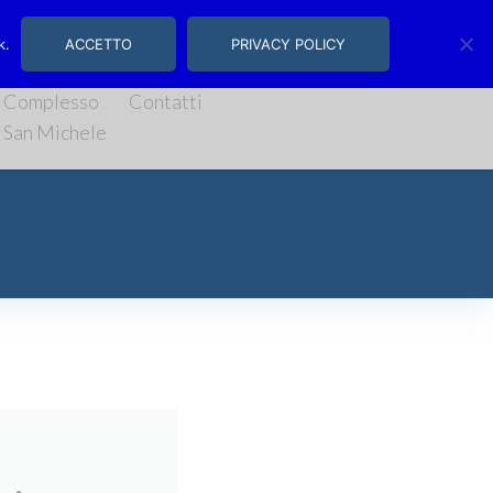
, 14/16 | Salerno
k.
ACCETTO
PRIVACY POLICY
Complesso
Contatti
San Michele