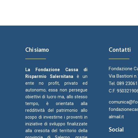
Chi siamo
Contatti
Fondazione Ca
La Fondazione Cassa di
Via Bastioni n
Risparmio Salernitana
è un
ente no profit, privato ed
Tel. 089 2306
autonomo; essa non persegue
C.F. 95032190
obiettivi di lucro ma, allo stesso
comunica@fond
tempo, è orientata alla
fondazionecas
redditività del patrimonio allo
almail.it
scopo di investirne i proventi in
iniziative di sviluppo finalizzate
Social
alla crescita del territorio della
provincia di Salerno, grazie