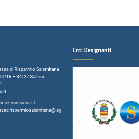
Enti Designanti
ssa di Risparmio Salernitana
.14/16 – 84122 Salerno
11
654
azionecarisal.it
sadirisparmiosalernitana@leg