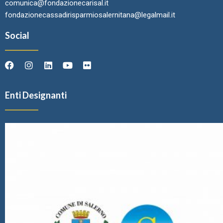
comunica@fondazionecarisal.it
fondazionecassadirisparmiosalernitana@legalmail.it
Social
Enti Designanti