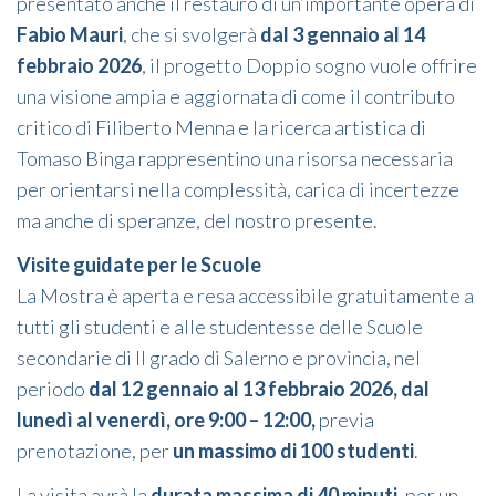
presentato anche il restauro di un’importante opera di
Fabio Mauri
, che si svolgerà
dal 3 gennaio al 14
febbraio 2026
, il progetto Doppio sogno vuole offrire
una visione ampia e aggiornata di come il contributo
critico di Filiberto Menna e la ricerca artistica di
Tomaso Binga rappresentino una risorsa necessaria
per orientarsi nella complessità, carica di incertezze
ma anche di speranze, del nostro presente.
Visite guidate per le Scuole
La Mostra è aperta e resa accessibile gratuitamente a
tutti gli studenti e alle studentesse delle Scuole
secondarie di II grado di Salerno e provincia, nel
periodo
dal 12 gennaio al 13 febbraio 2026, dal
lunedì al venerdì, ore 9:00 – 12:00,
previa
prenotazione, per
un massimo di 100 studenti
.
La visita avrà la
durata massima di 40 minuti
, per un