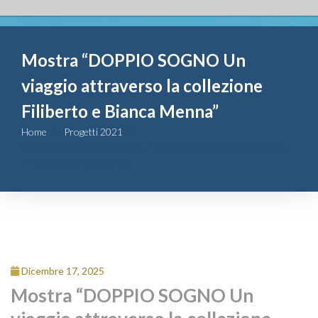
Fondazione
Mostra “DOPPIO SOGNO Un
Attività
viaggio attraverso la collezione
Contributi
Filiberto e Bianca Menna”
Home
Progetti 2021
Comunicazione
Mostra “DOPPIO SOGNO Un viaggio attraverso la collezione
Filiberto e Bianca Menna”
Complesso
San Michele
Contatti
Dicembre 17, 2025
Mostra “DOPPIO SOGNO Un