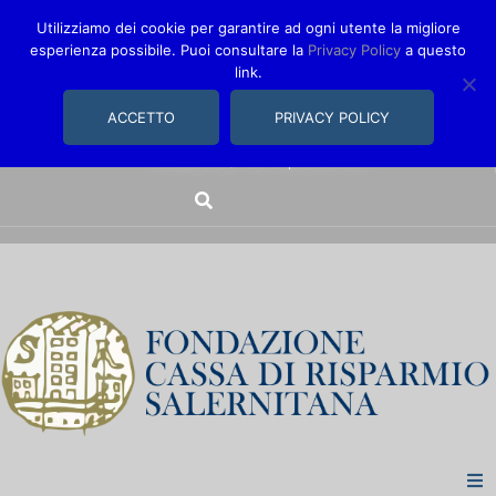
Utilizziamo dei cookie per garantire ad ogni utente la migliore
esperienza possibile. Puoi consultare la
Privacy Policy
a questo
link.
comunica@fondazionecarisal.it
089 230611
ACCETTO
PRIVACY POLICY
Via Bastioni, 14/16 | Salerno