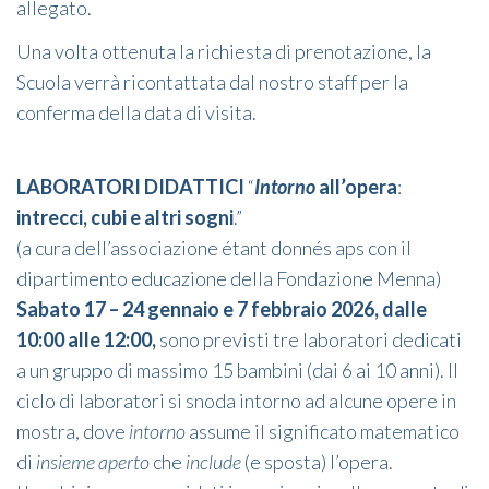
allegato.
Una volta ottenuta la richiesta di prenotazione, la
Scuola verrà ricontattata dal nostro staff per la
conferma della data di visita.
LABORATORI DIDATTICI
“
Intorno
all’opera
:
intrecci, cubi e altri sogni
.”
(a cura dell’associazione étant donnés aps con il
dipartimento educazione della Fondazione Menna)
Sabato 17 – 24 gennaio e 7 febbraio 2026, dalle
10:00 alle 12:00,
sono previsti tre laboratori dedicati
a un gruppo di massimo 15 bambini (dai 6 ai 10 anni). Il
ciclo di laboratori si snoda intorno ad alcune opere in
mostra, dove
intorno
assume il significato matematico
di
insieme aperto
che
include
(e sposta) l’opera.